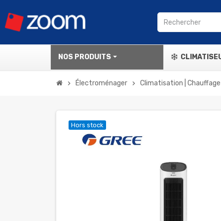
NOS PRODUITS
CLIMATISE
Électroménager
Climatisation | Chauffage
chevron_right
chevron_right
Hors stock