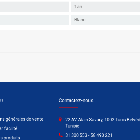
1 an
Blanc
on
Contactez-nous
ons générales de vente
22 AV. Alain Savary, 1002 Tunis Belvéd
Tunisie
r facilité
31 300 553 - 58 490 221
s produits