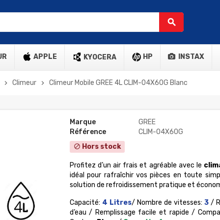
search
UR
APPLE
HP
INSTAX
KYOCERA
Climeur
Climeur Mobile GREE 4L CLIM-04X60G Blanc
chevron_right
chevron_right
Marque
GREE
Référence
CLIM-04X60G
Hors stock
block
Profitez d’un air frais et agréable avec le
clim
idéal pour rafraîchir vos pièces en toute simpl
solution de refroidissement pratique et économ
Capacité:
4 Litres
/ Nombre de vitesses:
3
/ 
d’eau / Remplissage facile et rapide / Comp