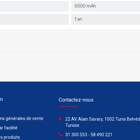
5000 mAh
1 an
on
Contactez-nous
ons générales de vente
22 AV. Alain Savary, 1002 Tunis Belvéd
Tunisie
r facilité
31 300 553 - 58 490 221
s produits