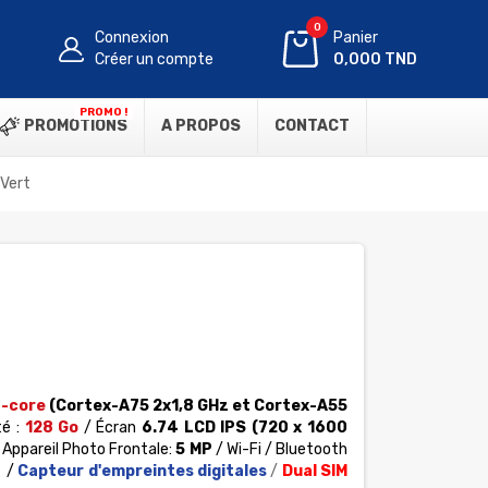
0
Connexion
Panier
Créer un compte
0,000 TND
PROMO !
PROMOTIONS
A PROPOS
CONTACT
Vert
-core
(Cortex-A75 2x1,8 GHz et Cortex-A55
é :
128 Go
/ Écran
6.74 LCD IPS (720 x 1600
Appareil Photo Frontale:
5 MP
/ Wi-Fi / Bluetooth
3
/
Capteur d'empreintes digitales
/
Dual SIM