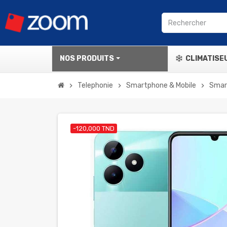
NOS PRODUITS
CLIMATISE
Telephonie
Smartphone & Mobile
Smar
chevron_right
chevron_right
chevron_right
-120,000 TND