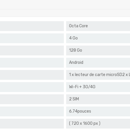
Octa Core
4 Go
128 Go
Android
1 x lecteur de carte microSD2 x
Wi-Fi + 3G/4G
2 SIM
6.74pouces
( 720 x 1600 px )