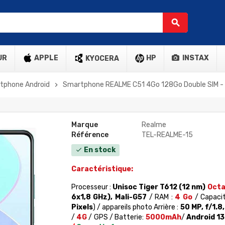
search
UR
APPLE
HP
INSTAX
KYOCERA
tphone Android
Smartphone REALME C51 4Go 128Go Double SIM - 
chevron_right
Marque
Realme
Référence
TEL-REALME-15
En stock
check
Caractéristique:
Processeur :
Unisoc Tiger T612 (12 nm)
Octa
6x1,8 GHz), Mali-G57
/ RAM :
4 Go
/ Capacit
Pixels
) / appareils photo Arrière :
50 MP, f/1.8,
/
4G
/ GPS / Batterie:
5000mAh
/
Android 1