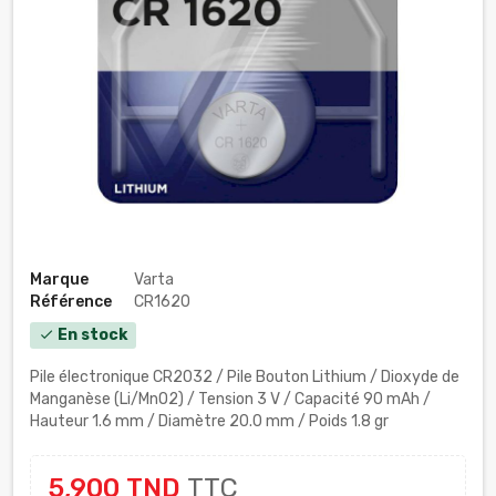
Marque
Varta
Référence
CR1620
En stock
check
Pile électronique CR2032 /
Pile Bouton Lithium / Dioxyde de
Manganèse (Li/MnO2) / Tension 3 V
/
Capacité 90 mAh /
Hauteur 1.6 mm / Diamètre 20.0 mm /
Poids 1.8 gr
5,900 TND
TTC