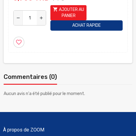
shopping_cart
AJOUTER AU
PANIER
remove
add
ACHAT RAPIDE
favorite_border
Commentaires (0)
Aucun avis n'a été publié pour le moment.
À propos de ZOOM