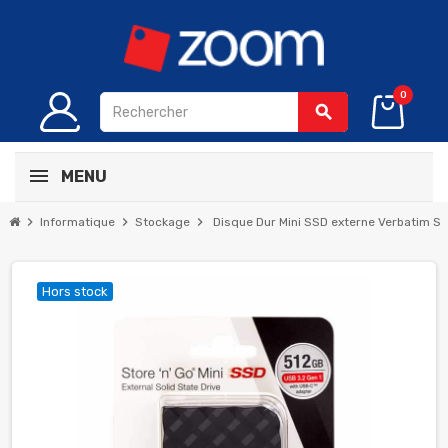
0
search
MENU
chevron_right
chevron_right
chevron_right
Informatique
Stockage
Disque Dur Mini SSD externe Verbatim S
Hors stock