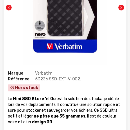
chevron_left
chevron_right
Marque
Verbatim
Référence
53236 SSD-EXT-V-002.
Hors stock
block
Le
Mini SSD Store 'n' Go
est la solution de stockage idéale
lors de vos déplacements. Il constitue une solution rapide et
sûre pour stocker et sauvegarder vos fichiers. Ce SSD ultra
petit et léger
ne pèse que 35 grammes
, il est de couleur
noire et d’un
design 3D
.