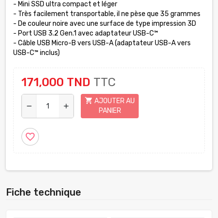
- Mini SSD ultra compact et léger
- Très facilement transportable, il ne pèse que 35 grammes
- De couleur noire avec une surface de type impression 3D
- Port USB 3.2 Gen.1 avec adaptateur USB-C™
- Câble USB Micro-B vers USB-A (adaptateur USB-A vers
USB-C™ inclus)
171,000 TND
TTC
shopping_cart
AJOUTER AU
remove
add
PANIER
favorite_border
Fiche technique