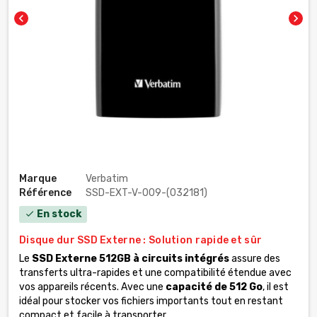
chevron_left
chevron_right
Marque
Verbatim
Référence
SSD-EXT-V-009-(032181)
En stock
check
Disque dur SSD Externe : Solution rapide et sûr
Le
SSD Externe 512GB à circuits intégrés
assure des
transferts ultra-rapides et une compatibilité étendue avec
vos appareils récents. Avec une
capacité de 512 Go
, il est
idéal pour stocker vos fichiers importants tout en restant
compact et facile à transporter.