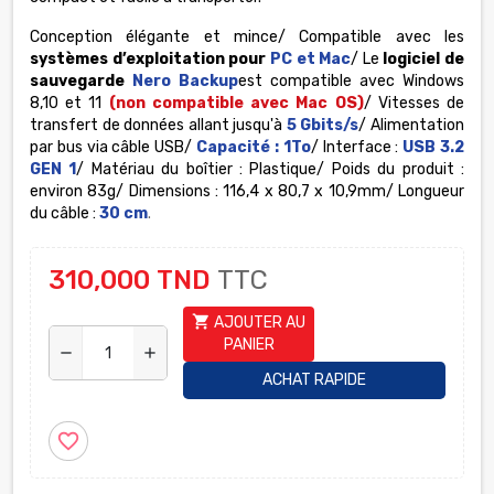
Conception élégante et mince/ Compatible avec les
systèmes d’exploitation pour
PC et Mac
/ Le
logiciel de
sauvegarde
Nero Backup
est compatible avec Windows
8,10 et 11
(non compatible avec Mac OS)
/ Vitesses de
transfert de données allant jusqu'à
5 Gbits/s
/ Alimentation
par bus via câble USB/
Capacité : 1To
/ Interface :
USB 3.2
GEN 1
/ Matériau du boîtier : Plastique/ Poids du produit :
environ 83g/ Dimensions : 116,4 x 80,7 x 10,9mm/ Longueur
du câble :
30 cm
.
310,000 TND
TTC
shopping_cart
AJOUTER AU
PANIER
remove
add
ACHAT RAPIDE
favorite_border