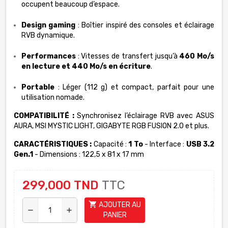
occupent beaucoup d’espace.
Design gaming
: Boîtier inspiré des consoles et éclairage
RVB dynamique.
Performances
: Vitesses de transfert jusqu’à
460 Mo/s
en lecture et 440 Mo/s en écriture
.
Portable
: Léger (112 g) et compact, parfait pour une
utilisation nomade.
COMPATIBILITÉ :
Synchronisez l’éclairage RVB avec ASUS
AURA, MSI MYSTIC LIGHT, GIGABYTE RGB FUSION 2.0 et plus.
CARACTÉRISTIQUES :
Capacité :
1 To
- Interface :
USB 3.2
Gen.1
- Dimensions : 122,5 x 81 x 17 mm
299,000 TND
TTC
shopping_cart
AJOUTER AU
remove
add
PANIER