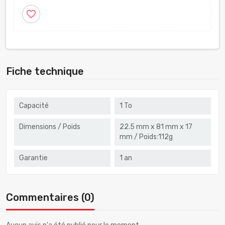
favorite_border
Fiche technique
Capacité
1 To
Dimensions / Poids
22.5 mm x 81 mm x 17
mm / Poids:112g
Garantie
1 an
Commentaires (0)