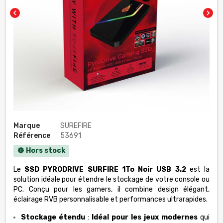
chevron_left
chevron_right
Marque
SUREFIRE
Référence
53691
Hors stock
new_releases
Le
SSD PYRODRIVE SURFIRE 1To Noir USB 3.2
est la
solution idéale pour étendre le stockage de votre console ou
PC. Conçu pour les gamers, il combine design élégant,
éclairage RVB personnalisable et performances ultrarapides.
Stockage étendu
:
Idéal pour les jeux modernes
qui