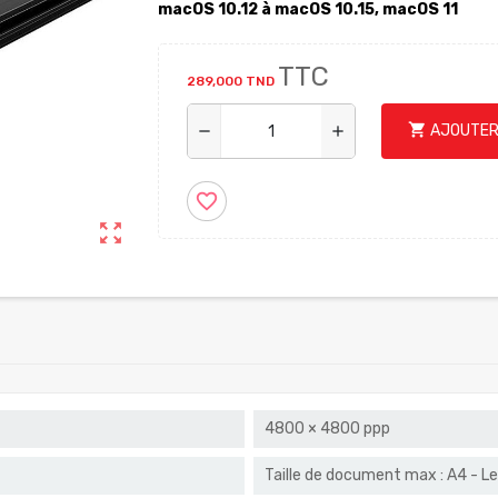
macOS 10.12 à macOS 10.15, macOS 11
TTC
289,000 TND
shopping_cart
AJOUTER
remove
add
favorite_border
zoom_out_map
4800 × 4800 ppp
Taille de document max : A4 - L