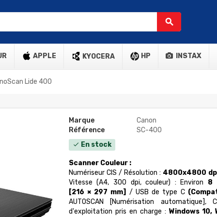
search
UR
APPLE
HP
INSTAX
KYOCERA
noScan Lide 400
Marque
Canon
Référence
SC-400
En stock
check
Scanner Couleur :
Numériseur CIS / Résolution :
4800x4800 dp
Vitesse (A4, 300 dpi, couleur) : Environ
8 
[216 × 297 mm]
/ USB de type C
(Compat
AUTOSCAN [Numérisation automatique], 
d'exploitation pris en charge :
Windows 10, 