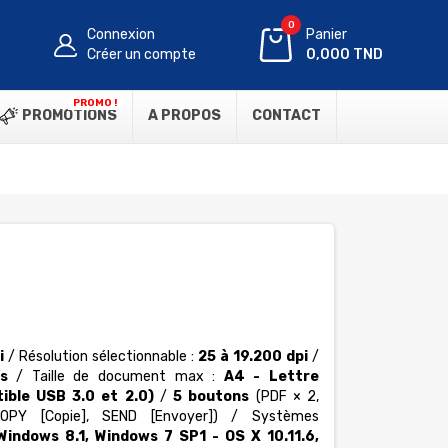
0
Connexion
Panier
Créer un compte
0,000 TND
PROMO !
PROMOTIONS
A PROPOS
CONTACT
i
/ Résolution sélectionnable :
25 à 19.200 dpi
/
s
/ Taille de document max :
A4 - Lettre
ible USB 3.0 et 2.0)
/
5 boutons
(PDF × 2,
COPY [Copie], SEND [Envoyer]) / Systèmes
Windows 8.1, Windows 7 SP1 - OS X 10.11.6,