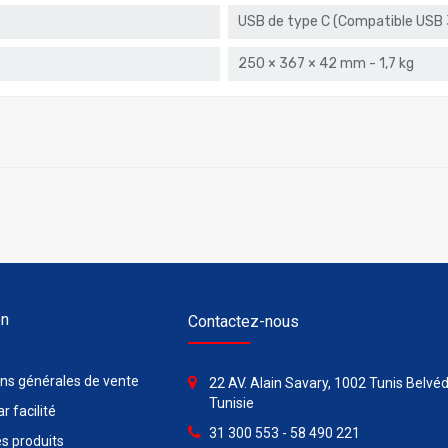
USB de type C (Compatible USB 3
250 × 367 × 42 mm - 1,7 kg
on
Contactez-nous
ons générales de vente
22 AV. Alain Savary, 1002 Tunis Belvéd
Tunisie
r facilité
31 300 553 - 58 490 221
s produits