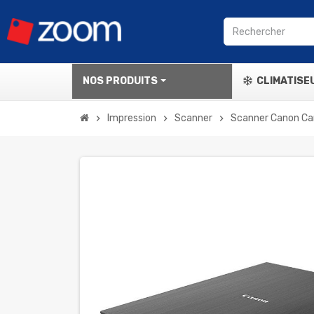
NOS PRODUITS
CLIMATISE
Impression
Scanner
Scanner Canon Ca
chevron_right
chevron_right
chevron_right