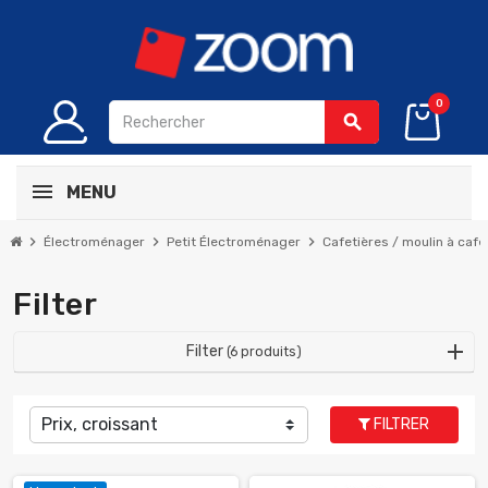
0
search
MENU
chevron_right
chevron_right
chevron_right
Électroménager
Petit Électroménager
Cafetières / moulin à café
Filter
Filter
(6 produits)
Prix, croissant
FILTRER