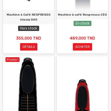
Machine à Café NESPRESSO
Machine à café Nespresso C30
Inissia D40
En stock
Hors stock
355,000 TND
489,000 TND
DÉTAILS
ACHETER
Promo !