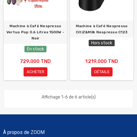
Machine à Café Nespresso
Machine à Café Nespresso
Vertuo Pop 0.6 Litres 1500W -
CitiZ&Milk Nespresso C123
Noir
Hors stock
En stock
729,000 TND
1 219,000 TND
ACHETER
DÉTAILS
Affichage 1-6 de 6 article(s)
À propos de ZOOM