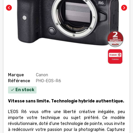
chevron_left
chevron_right
Marque
Canon
Référence
PHO-EOS-R6
En stock
check
Vitesse sans limite. Technologie hybride authentique.
L'EOS R6 vous offre une liberté créative inégalée, peu
importe votre technique ou sujet préféré. Ce modèle
révolutionnaire, doté d'une technologie de pointe, vous invite
à redécouvrir votre passion pour la photographie. Capturez