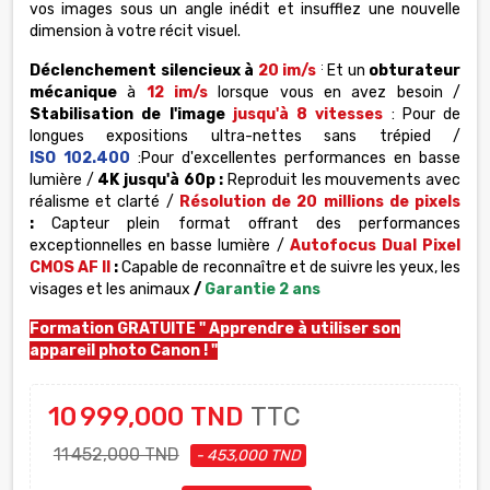
vos images sous un angle inédit et insufflez une nouvelle
dimension à votre récit visuel.
:
Déclenchement silencieux à
20 im/s
Et un
obturateur
mécanique
à
12 im/s
lorsque vous en avez besoin /
Stabilisation de l'image
jusqu'à 8 vitesses
: Pour de
longues expositions ultra-nettes sans trépied /
ISO 102.400
:Pour d'excellentes performances en basse
lumière /
4K jusqu'à 60p :
Reproduit les mouvements avec
réalisme et clarté /
Résolution de 20 millions de pixels
:
Capteur plein format offrant des performances
exceptionnelles en basse lumière /
Autofocus Dual Pixel
CMOS AF II
:
Capable de reconnaître et de suivre les yeux, les
visages et les animaux
/
Garantie 2 ans
Formation GRATUITE "
Apprendre à utiliser son
appareil photo Canon
! "
10 999,000 TND
TTC
11 452,000 TND
- 453,000 TND