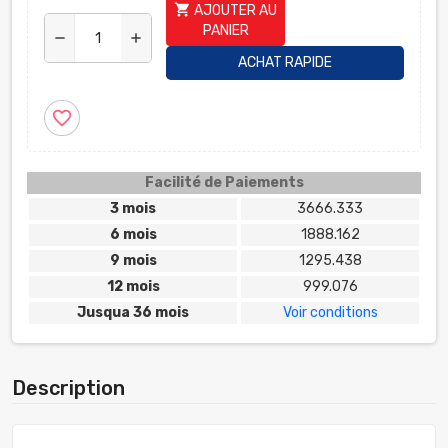
shopping_cart
AJOUTER AU
PANIER
remove
add
ACHAT RAPIDE
favorite_border
Facilité de Paiements
3 mois
3666.333
6 mois
1888.162
9 mois
1295.438
12 mois
999.076
Jusqua 36 mois
Voir conditions
Description