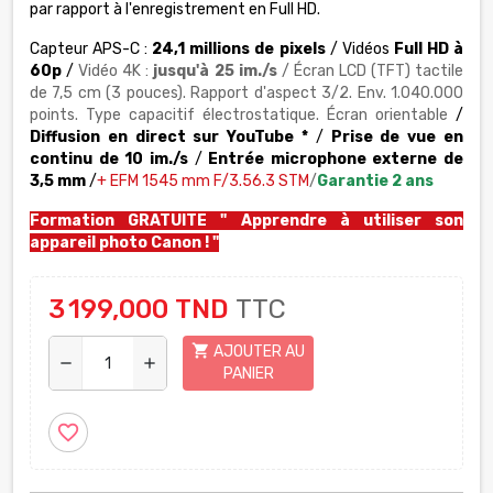
par rapport à l'enregistrement en Full HD.
Capteur APS-C :
24,1 millions de pixels
/ Vidéos
Full HD à
60p
/
Vidéo 4K :
jusqu'à 25 im./s
/ Écran LCD (TFT) tactile
de 7,5 cm (3 pouces). Rapport d'aspect 3/2. Env. 1.040.000
points. Type capacitif électrostatique. Écran orientable
/
Diffusion en direct sur YouTube *
/
Prise de vue en
continu de 10 im./s
/
Entrée microphone externe de
3,5 mm
/
+
EFM 1545 mm F/3.56.3 STM
/
Garantie 2 ans
Formation GRATUITE "
Apprendre à utiliser son
appareil photo Canon
! "
3 199,000 TND
TTC
shopping_cart
AJOUTER AU
remove
add
PANIER
favorite_border