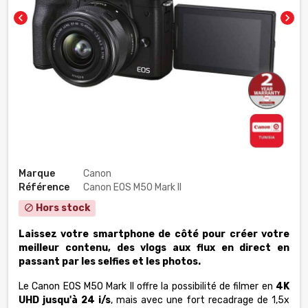
chevron_left
chevron_right
Marque
Canon
Référence
Canon EOS M50 Mark II
Hors stock
block
Laissez votre smartphone de côté pour créer votre
meilleur contenu, des vlogs aux flux en direct en
passant par les selfies et les photos.
Le Canon EOS M50 Mark II offre la possibilité de filmer en
4K
UHD jusqu'à 24 i/s
, mais avec une fort recadrage de 1,5x