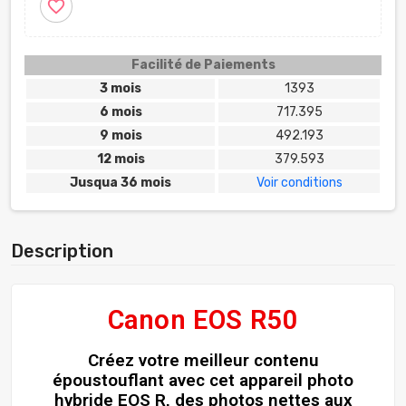
favorite_border
Facilité de Paiements
3 mois
1393
6 mois
717.395
9 mois
492.193
12 mois
379.593
Jusqua 36 mois
Voir conditions
Description
Canon EOS R50
Créez votre meilleur contenu
époustouflant avec cet appareil photo
hybride EOS R, des photos nettes aux