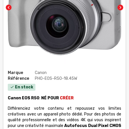
chevron_left
chevron_right
Marque
Canon
Référence
PHO-EOS-R50-18.45W
En stock
check
Canon
EOS R50
:
NÉ POUR
CRÉER
Différenciez votre contenu et repoussez vos limites
créatives avec un appareil photo dédié. Pour des photos de
qualité professionnelle et des vidéos 4K qui vous inspirent
pour une créativité maximale
Autofocus Dual Pixel CMOS