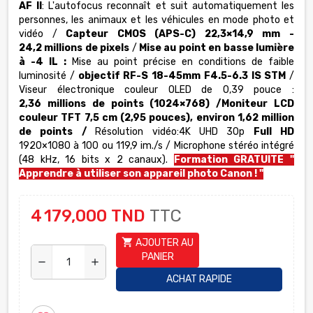
AF II
: L'autofocus reconnaît et suit automatiquement les
personnes, les animaux et les véhicules en mode photo et
vidéo /
Capteur CMOS (APS-C) 22,3×14,9 mm -
24,2 millions de pixels
/
Mise au point en basse lumière
à -4 IL :
Mise au point précise en conditions de faible
luminosité /
objectif RF-S 18-45mm F4.5-6.3 IS STM
/
Viseur électronique couleur OLED de 0,39 pouce :
2,36 millions de points (1024×768) /Moniteur LCD
couleur TFT 7,5 cm (2,95 pouces), environ 1,62 million
de points /
Résolution vidéo:4K UHD 30p
Full HD
1920×1080 à 100 ou 119,9 im./s / Microphone stéréo intégré
(48 kHz, 16 bits x 2 canaux).
Formation GRATUITE "
Apprendre à utiliser son appareil photo Canon
! "
4 179,000 TND
TTC
shopping_cart
AJOUTER AU
PANIER
remove
add
ACHAT RAPIDE