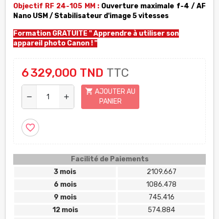
Objectif RF 24-105 MM :
Ouverture maximale f-4 / AF
Nano USM / Stabilisateur d'image 5 vitesses
Formation GRATUITE "
Apprendre à utiliser son
appareil photo Canon
! "
6 329,000 TND
TTC
shopping_cart
AJOUTER AU
remove
add
PANIER
favorite_border
Facilité de Paiements
3 mois
2109.667
6 mois
1086.478
9 mois
745.416
12 mois
574.884