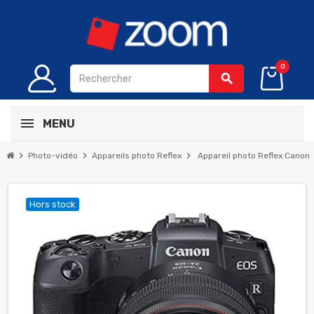
0
search
MENU
chevron_right
chevron_right
chevron_right
Photo-vidéo
Appareils photo Reflex
Appareil photo Reflex Canon 
Hors stock