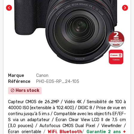
chevron_left
chevron_right
Marque
Canon
Référence
PHO-EOS-RP_24-105
Hors stock
block
Capteur CMOS de 26.2MP / Vidéo 4K / Sensibilité de 100 à
40000 ISO (extensible à 102.400) / DIGIC 8 / Prise de vue en
continu jusqu'à 5 im.s / Compatible avec les objectifs EF/EF-
S via un adaptateur / Écran Clear View LCD II de 7,5 cm
(3,0 pouces) / Autofocus CMOS Dual Pixel / Viewfinder /
Écran orientable
/
WiFi
,
Bluetooth
/
Garantie 2 ans
+