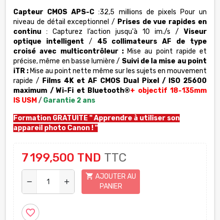
Capteur CMOS APS-C
:32,5 millions de pixels Pour un
niveau de détail exceptionnel /
Prises de vue rapides en
continu
: Capturez l’action jusqu'à 10 im./s /
Viseur
optique intelligent
/
45 collimateurs AF de type
croisé avec multicontrôleur :
Mise au point rapide et
précise, même en basse lumière /
Suivi de la mise au point
iTR :
Mise au point nette même sur les sujets en mouvement
rapide /
Films 4K et AF CMOS Dual Pixel / ISO 25600
maximum / Wi-Fi et Bluetooth®
+ objectif 18-135mm
IS USM
/
Garantie 2 ans
Formation GRATUITE "
Apprendre à utiliser son
appareil photo Canon
! "
7 199,500 TND
TTC
shopping_cart
AJOUTER AU
remove
add
PANIER
favorite_border