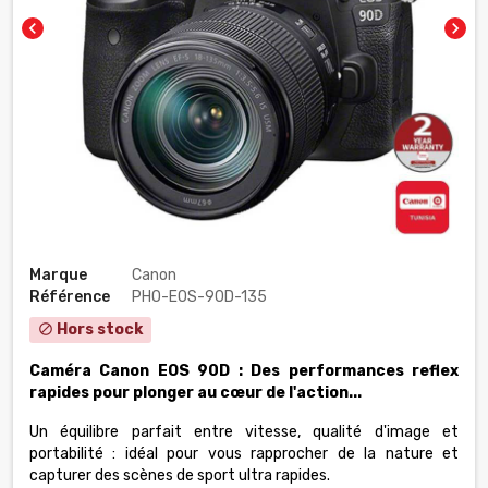
chevron_left
chevron_right
Marque
Canon
Référence
PHO-EOS-90D-135
Hors stock
block
Caméra Canon
EOS 90D :
Des performances reflex
rapides pour plonger au cœur de l'action...
Un équilibre parfait entre vitesse, qualité d'image et
portabilité : idéal pour vous rapprocher de la nature et
capturer des scènes de sport ultra rapides.