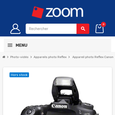
0
search
MENU
chevron_right
chevron_right
chevron_right
Photo-vidéo
Appareils photo Reflex
Appareil photo Reflex Cano
Hors stock