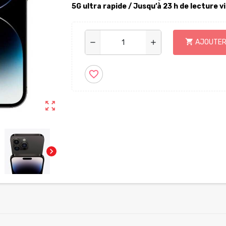
5G ultra rapide
/ Jusqu’à 23 h de lecture v
shopping_cart
AJOUTER
remove
add
favorite_border
zoom_out_map
chevron_right