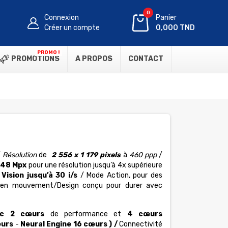
0
Connexion
Panier
Créer un compte
0,000 TND
PROMO !
PROMOTIONS
A PROPOS
CONTACT
/
Résolution
de
2 556 x 1 179 pixels
à
460 ppp
/
 48 Mpx
pour une résolution jusqu’à 4x supérieure
Vision jusqu’à 30 i/s
/
Mode Action, pour des
es en mouvement/
Design conçu pour durer avec
c 2 cœurs
de performance et
4 cœurs
œurs
-
Neural Engine 16 cœurs ) /
Connectivité