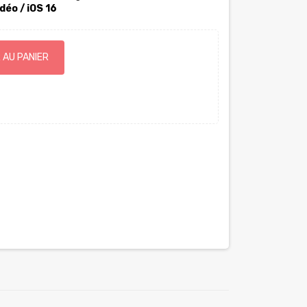
idéo /
iOS 16
 AU PANIER