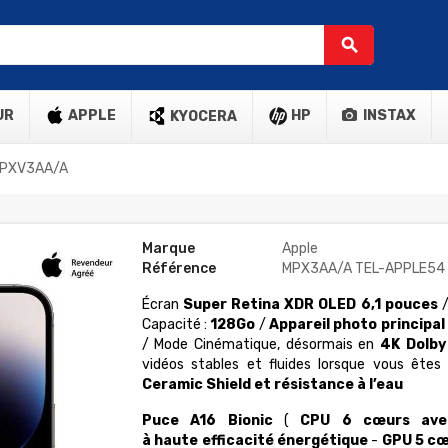
search
UR
APPLE
HP
INSTAX
KYOCERA
 MPXV3AA/A
Marque
Apple
Référence
MPX3AA/A TEL-APPLE54
Écran
Super Retina XDR OLED
6,1 pouces
Capacité :
128Go
/
Appareil photo principal
/
Mode Cinématique, désormais en
4K Dolby 
vidéos stables et fluides lorsque vous êt
Ceramic Shield et résistance à l’eau
Puce A16 Bionic
(
CPU 6 cœurs ave
à haute efficacité énergétique
-
GPU 5 c