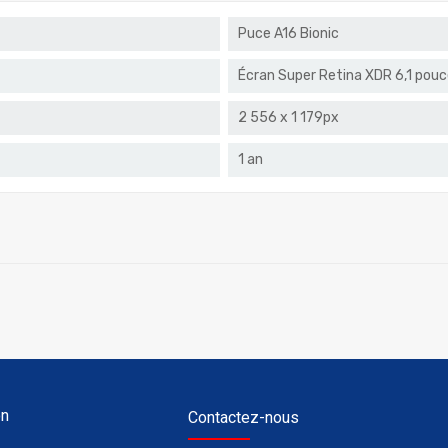
Puce A16 Bionic
Écran Super Retina XDR 6,1 pou
2 556 x 1 179px
1 an
on
Contactez-nous