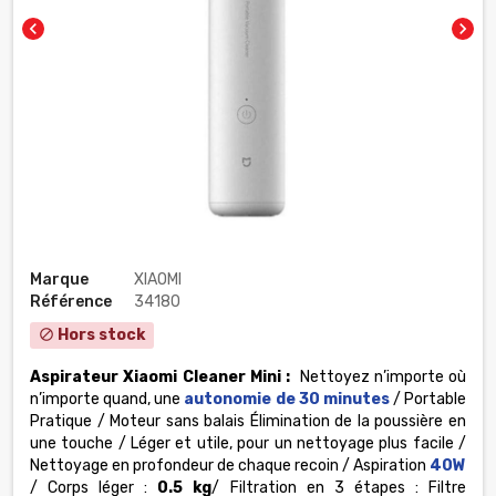
chevron_left
chevron_right
Marque
XIAOMI
Référence
34180
Hors stock
block
Aspirateur Xiaomi Cleaner Mini :
Nettoyez n’importe où
n’importe quand
, une
autonomie de 30 minutes
/
Portable
‎Pratique‎
/ Moteur sans balais Élimination de la poussière en
une touche‎
/ Léger et utile, pour un nettoyage plus facile /
Nettoyage en profondeur de chaque recoin / Aspiration
40W
/ Corps léger :
0.5 kg
/
Filtration en 3 étapes : Filtre