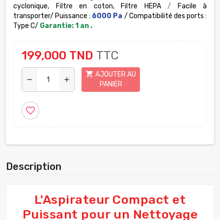
cyclonique, Filtre en coton, Filtre HEPA
/
Facile à
transporter/ Puissance :
6000 Pa
/ Compatibilité des ports :
Type C/
Garantie: 1 an .
199,000 TND
TTC
shopping_cart
AJOUTER AU
remove
add
PANIER
favorite_border
Description
L'Aspirateur Compact et
Puissant pour un Nettoyage