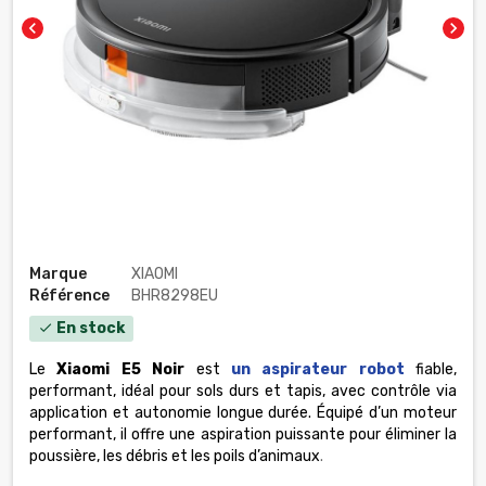
chevron_left
chevron_right
Marque
XIAOMI
Référence
BHR8298EU
En stock
check
Le
Xiaomi E5 Noir
est
un aspirateur robot
fiable,
performant,
idéal pour sols durs et tapis, avec contrôle via
application et autonomie longue durée. Équipé d’un moteur
performant, il offre une aspiration puissante pour éliminer la
poussière, les débris et les poils d’animaux
.