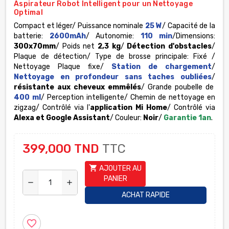
Aspirateur Robot Intelligent pour un Nettoyage
Optimal
Compact et léger/ Puissance nominale
25 W
/ Capacité de la
batterie:
2600mAh
/ Autonomie:
110 min
/Dimensions:
300x70mm
/ Poids net
2,3 kg
/
Détection d'obstacles
/
Plaque de détection/ Type de brosse principale: Fixé /
Nettoyage Plaque fixe/
Station de chargement
/
Nettoyage en profondeur sans taches oubliées
/
résistante aux cheveux emmêlés
/ Grande poubelle de
400 ml
/ Perception intelligente/ Chemin de nettoyage en
zigzag/ Contrôlé via l'
application Mi Home
/ Contrôlé via
Alexa et Google Assistant
/ Couleur:
Noir
/
Garantie 1an
.
399,000 TND
TTC
shopping_cart
AJOUTER AU
PANIER
remove
add
ACHAT RAPIDE
favorite_border