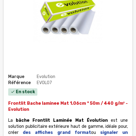
Marque
Evolution
Référence
EVOL07
En stock
check
Frontlit Bache laminee Mat 1.06cm * 50m / 440 g/m² -
Evolution
La
bâche Frontlit Laminée Mat Évolution
est une
solution publicitaire extérieure haut de gamme, idéale pour,
créer
des affiches grand format
ou
signaler un