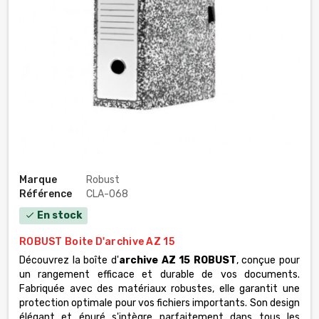
Marque
Robust
Référence
CLA-068
En stock
check
ROBUST Boite D'archive AZ 15
Découvrez la boîte d'
archive AZ 15 ROBUST
, conçue pour
un rangement efficace et durable de vos documents.
Fabriquée avec des matériaux robustes, elle garantit une
protection optimale pour vos fichiers importants. Son design
élégant et épuré s'intègre parfaitement dans tous les