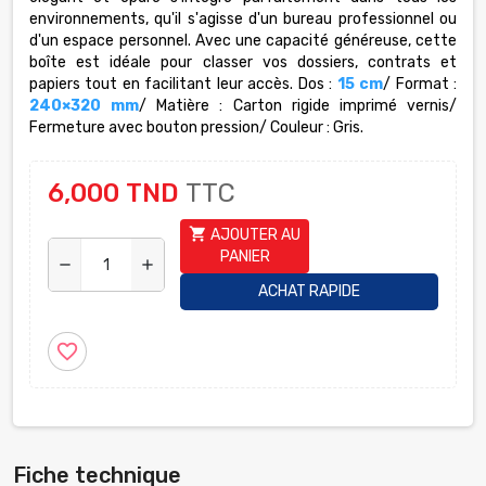
environnements, qu'il s'agisse d'un bureau professionnel ou
d'un espace personnel. Avec une capacité généreuse, cette
boîte est idéale pour classer vos dossiers, contrats et
papiers tout en facilitant leur accès.
Dos :
15 cm
/ Format :
240×320 mm
/ Matière : Carton rigide imprimé vernis/
Fermeture avec bouton pression/ Couleur : Gris.
6,000 TND
TTC
shopping_cart
AJOUTER AU
PANIER
remove
add
ACHAT RAPIDE
favorite_border
Fiche technique