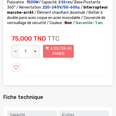
Puissance :
1500W
/ Capacité:
2 litres
/ Base Pivotante
360° / Alimentation:
220-240V/50-60hz
/
Interrupteur
marche-arrêt
/ Élément chauffant dissimulé / Boîtier à
double paroi avec coque en acier inoxydable / Couvercle de
verrouillage de sécurité / Couleur :
Noir
/
Garantie : 1 an
.
75,000 TND
TTC
shopping_cart
AJOUTER AU
remove
add
PANIER
favorite_border
Fiche technique
Capacité
2 Litres