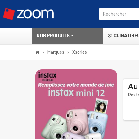
NOS PRODUITS
CLIMATISE
Marques
Xsories
chevron_right
chevron_right
Au
Reste