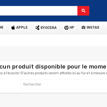
search
UR
APPLE
HP
INSTAX
KYOCERA
cun produit disponible pour le mome
z à l'écoute ! D'autres produits seront affichés ici au fur et à mesure q