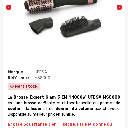
chevron_left
chevron_right
Marque
UFESA
Référence
MS8000
Hors stock
block
La
Brosse Expert Glam 3 EN 1 1000W UFESA MS8000
est une brosse coiffante multifonctionnelle qui permet de
sécher
, de
lisser
et de
donner du volume
aux cheveux.
Disponible au meilleur prix en Tunisie.
Brosse Soufflante 3 en 1 : sèche, lisse et donne du