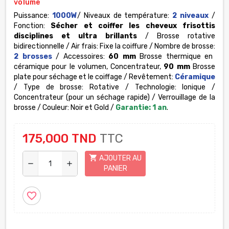
volume
Puissance:
1000W
/ Niveaux de température:
2 niveaux
/
Fonction:
Sécher et coiffer les cheveux frisottis
disciplines et ultra brillants
/ Brosse rotative
bidirectionnelle / Air frais: Fixe la coiffure / Nombre de brosse:
2 brosses
/ Accessoires:
60 mm
Brosse thermique en
céramique pour le volumen, Concentrateur,
90 mm
Brosse
plate pour séchage et le coiffage / Revêtement:
Céramique
/ Type de brosse: Rotative / Technologie: Ionique /
Concentrateur (pour un séchage rapide) / Verrouillage de la
brosse / Couleur: Noir et Gold /
Garantie: 1 an
.
175,000 TND
TTC
shopping_cart
AJOUTER AU
remove
add
PANIER
favorite_border