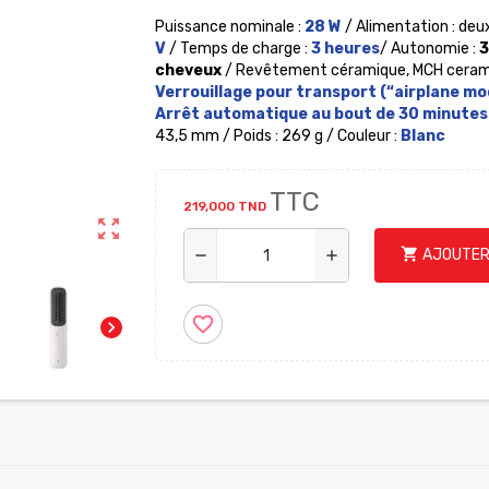
Puissance nominale :
28
W
/ Alimentation : deu
V
/ Temps de charge :
3
heures
/ Autonomie :
3
cheveux
/ Revêtement céramique, MCH ceramic 
Verrouillage pour transport (“airplane mod
Arrêt automatique au bout de 30 minutes 
43,5 mm / Poids : 269 g / Couleur :
Blanc
TTC
219,000 TND
zoom_out_map
shopping_cart
AJOUTER
remove
add
favorite_border
chevron_right