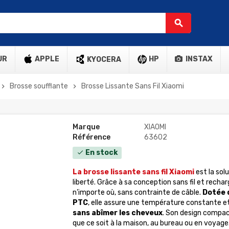
search
UR
APPLE
HP
INSTAX
KYOCERA
Brosse soufflante
Brosse Lissante Sans Fil Xiaomi
hevron_right
chevron_right
Marque
XIAOMI
Référence
63602
En stock
check
La brosse lissante sans fil Xiaomi
est la sol
liberté. Grâce à sa conception sans fil et recha
n’importe où, sans contrainte de câble.
Dotée 
PTC
, elle assure une température constante e
sans abîmer les cheveux
. Son design compact
que ce soit à la maison, au bureau ou en voyage