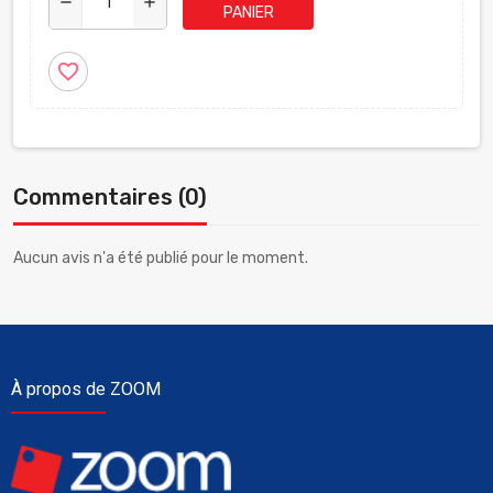
remove
add
PANIER
favorite_border
Commentaires (0)
Aucun avis n'a été publié pour le moment.
À propos de ZOOM