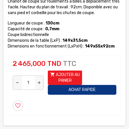
Chariot de coupe sur roulements à billes à déplacement très
facile. Hauteur du plan de travail : 92cm. Disponible avec ou
sans pied et corbeille pour les chutes de coupe.
Longueur de coupe :
130cm
Capacité de coupe :
0,7mm
Coupe bidirectionnelle
Dimensions de la table (LxP) :
149x31,5cm
Dimensions en fonctionnement (LxPxH) :
149x55x92cm
2 465,000 TND
TTC
shopping_cart
AJOUTER AU
PANIER
remove
add
ACHAT RAPIDE
favorite_border