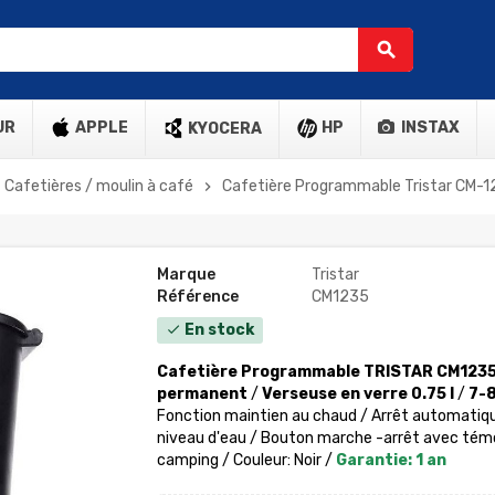
search
UR
APPLE
HP
INSTAX
KYOCERA
Cafetières / moulin à café
Cafetière Programmable Tristar CM-123
chevron_right
Marque
Tristar
Référence
CM1235
En stock
check
Cafetière Programmable TRISTAR CM123
permanent
/
Verseuse en verre 0.75 l
/
7-8
Fonction maintien au chaud / Arrêt automatique:
niveau d'eau / Bouton marche -arrêt avec tém
camping / Couleur: Noir /
Garantie: 1 an