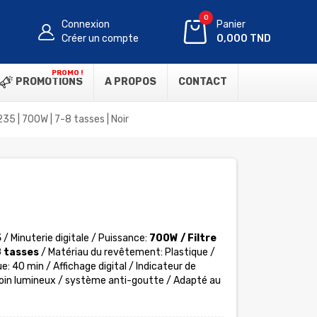
0
Connexion
Panier
Créer un compte
0,000 TND
PROMO !
PROMOTIONS
A PROPOS
CONTACT
5 | 700W | 7-8 tasses | Noir
5
/ Minuterie digitale / Puissance:
700W / Filtre
 tasses
/ Matériau du revêtement: Plastique /
 40 min / Affichage digital / Indicateur de
oin lumineux / système anti-goutte / Adapté au