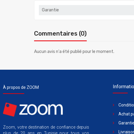
Garantie
Commentaires (0)
Aucun avis n'a été publié pour le moment.
Informati
À propos de ZOOM
Conditi
Achat pa
Garantie
Zoom, votre destination de confiance depuis
Livraiso
plus de 20 ans en Tunisie pour tous vos