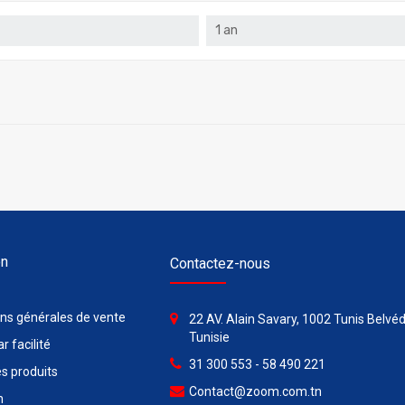
1 an
on
Contactez-nous
ons générales de vente
22 AV. Alain Savary, 1002 Tunis Belvéd
Tunisie
r facilité
31 300 553 - 58 490 221
s produits
Contact@zoom.com.tn
n