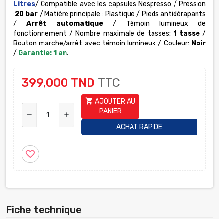
Litres
/ Compatible avec les capsules Nespresso / Pression
:
20 bar
/ Matière principale : Plastique / Pieds antidérapants
/
Arrêt automatique
/ Témoin lumineux de
fonctionnement / Nombre maximale de tasses:
1 tasse
/
Bouton marche/arrêt avec témoin lumineux / Couleur:
Noir
/
Garantie: 1 an
.
399,000 TND
TTC
shopping_cart
AJOUTER AU
PANIER
remove
add
ACHAT RAPIDE
favorite_border
Fiche technique