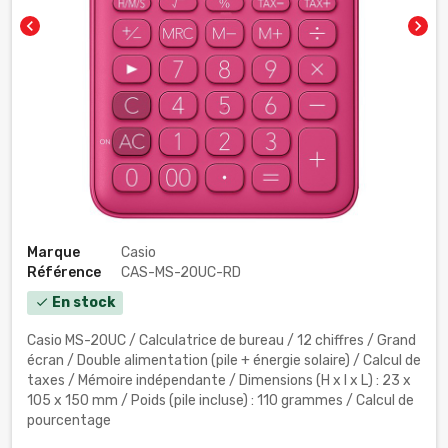
chevron_left
chevron_right
Marque
Casio
Référence
CAS-MS-20UC-RD
En stock
check
Casio MS-20UC / Calculatrice de bureau / 12 chiffres / Grand
écran / Double alimentation (pile + énergie solaire) / Calcul de
taxes / Mémoire indépendante / Dimensions (H x l x L) : 23 x
105 x 150 mm / Poids (pile incluse) : 110 grammes / Calcul de
pourcentage