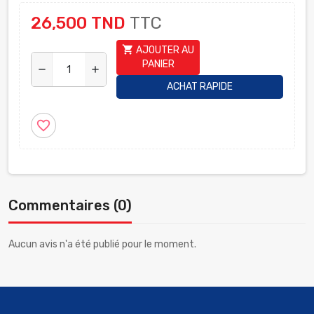
26,500 TND
TTC
shopping_cart
AJOUTER AU
PANIER
remove
add
ACHAT RAPIDE
favorite_border
Commentaires (0)
Aucun avis n'a été publié pour le moment.