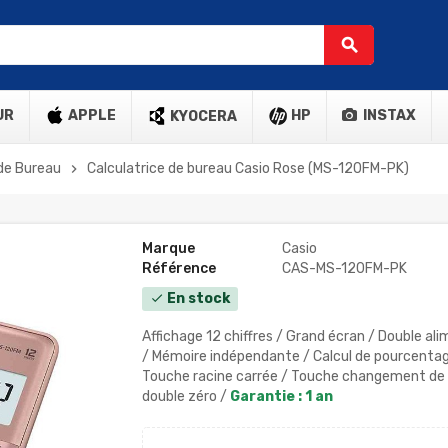
search
UR
APPLE
HP
INSTAX
KYOCERA
 de Bureau
Calculatrice de bureau Casio Rose (MS-120FM-PK)
chevron_right
Marque
Casio
Référence
CAS-MS-120FM-PK
En stock
check
Affichage 12 chiffres / Grand écran / Double alim
/ Mémoire indépendante / Calcul de pourcentage
Touche racine carrée / Touche changement de s
double zéro /
Garantie : 1 an