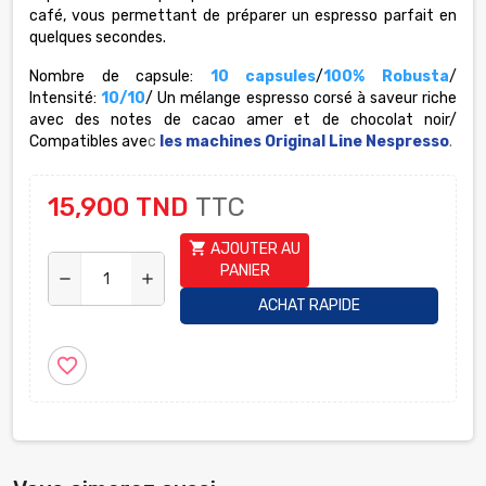
café, vous permettant de préparer un espresso parfait en
quelques secondes.
Nombre de capsule:
10 capsules
/
100% Robusta
/
Intensité:
10/10
/ Un mélange espresso corsé à saveur riche
avec des notes de cacao amer et de chocolat noir/
Compatibles ave
c
les machines Original Line Nespresso
.
15,900 TND
TTC
shopping_cart
AJOUTER AU
PANIER
remove
add
ACHAT RAPIDE
favorite_border