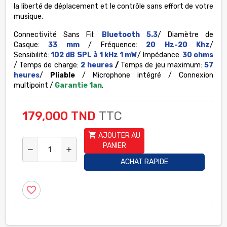
la liberté de déplacement et le contrôle sans effort de votre
musique.
Connectivité Sans Fil:
Bluetooth 5.3
/
Diamètre de
Casque:
33 mm
/
Fréquence:
20 Hz-20 Khz
/
Sensibilité:
102 dB SPL à 1 kHz 1 mW
/
Impédance:
30 ohms
/
Temps de charge:
2 heures
/
Temps de jeu maximum:
57
heures
/
Pliable
/
Microphone intégré /
Connexion
multipoint /
Garantie 1an
.
179,000 TND
TTC
shopping_cart
AJOUTER AU
PANIER
remove
add
ACHAT RAPIDE
favorite_border