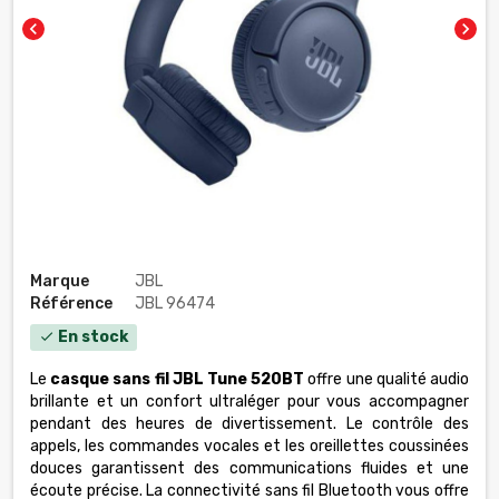
chevron_left
chevron_right
Marque
JBL
Référence
JBL 96474
En stock
check
Le
casque sans fil JBL Tune 520BT
offre une qualité audio
brillante et un confort ultraléger pour vous accompagner
pendant des heures de divertissement. Le contrôle des
appels, les commandes vocales et les oreillettes coussinées
douces garantissent des communications fluides et une
écoute précise. La connectivité sans fil Bluetooth vous offre