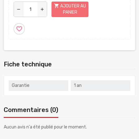
shopping_cart
AJOUTER AU
remove
add
PANIER
favorite_border
Fiche technique
Garantie
1 an
Commentaires (0)
Aucun avis n'a été publié pour le moment.