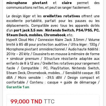
microphone pivotant
et
claire
permet des
communications nettes, et peut se ranger facilement.
Le design léger et les
oreillettes rotatives
offrent une
excellente portabilité, parfait pour les pauses ou les
déplacements. Compatible avec tous les appareils dotés
d’un
port jack 3,5 mm
:
Nintendo Switch, PS4/PS5, PC,
Steam Deck, mobiles, Chromebook
, etc.
HyperX Cloud Mini / Connexion filaire Jack 3.5mm / Volume
limité à 85 dB pour protection auditive / Ultra léger : 130g /
Microphone pivotant omnidirectionnel / Audio haute fidélité :
20 Hz – 20 kHz / Coussinets en mousse à mémoire de forme
+ similicuir premium / Structure résistante adaptée aux
enfants de 8 à 12 ans / Oreillettes rotatives pour rangement
facile / Compatible : PC, PlayStation, Nintendo Switch,
Steam Deck, Chromebook, mobiles… / Sensibilité casque : 83
dBA / Micro sensible : -39,5 dBV / Design compact et
confortable / Contenu : casque + guide de démarrage /
Garantie 1 an
99,000 TND
TTC