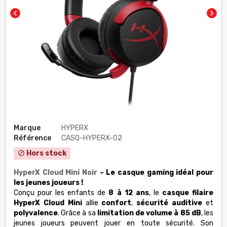
chevron_left
chevron_right
Marque
HYPERX
Référence
CASQ-HYPERX-02
Hors stock
block
HyperX Cloud Mini Noir
– Le casque gaming idéal pour
les jeunes joueurs !
Conçu pour les enfants de
8 à 12 ans
, le
casque filaire
HyperX Cloud Mini
allie
confort
,
sécurité auditive
et
polyvalence
. Grâce à sa
limitation de volume à 85 dB
, les
jeunes joueurs peuvent jouer en toute sécurité. Son