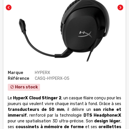
chevron_left
chevron_right
Marque
HYPERX
Référence
CASQ-HYPERX-05
Hors stock
block
Le
HyperX Cloud Stinger 2
, un casque filaire conçu pour les
joueurs qui veulent vivre chaque instant à fond. Grâce à ses
transducteurs de 50 mm
, il délivre un
son riche et
immersif
, renforcé par la technologie
DTS Headphone:X
pour une spatialisation 3D ultra-précise. Son
design léger
,
ses
coussinets à mémoire de forme
et ses
oreillettes