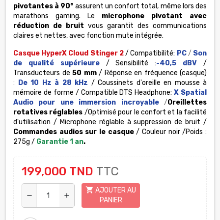
pivotantes à 90°
assurent un confort total, même lors des
marathons gaming. Le
microphone pivotant avec
réduction de bruit
vous garantit des communications
claires et nettes, avec fonction mute intégrée.
Casque HyperX Cloud Stinger 2
/ Compatibilité:
PC
/
Son
de qualité supérieure
/ Sensibilité :
-40,5 dBV
/
Transducteurs de
50 mm
/ Réponse en fréquence (casque)
:
De 10 Hz à 28 kHz
/ Coussinets d'oreille en mousse à
mémoire de forme / Compatible DTS Headphone:
X Spatial
Audio pour une immersion incroyable
/
Oreillettes
rotatives réglables
/Optimisé pour le confort et la facilité
d'utilisation / Microphone réglable à suppression de bruit /
Commandes audios sur le casque
/
Couleur noir /Poids :
275g /
Garantie 1 an
.
199,000 TND
TTC
shopping_cart
AJOUTER AU
remove
add
PANIER