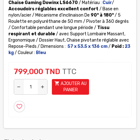
Chaise Gaming Dowinx LS6670
/ Matériau :
Cuir
/
Accoudoirs réglables excellent confort
/ Base en
nylon/acier / Mécanisme d'inclinaison De
90° à 180°
/ 5
Roulette en polyuréthane de 50 mm / Pivoter à 360 degrés
/ Confortable pendant une longue période /
Tissu
respirant et durable
/ avec Support Lombaire Massant,
Ergonomique / Dossier Haut, Chaise pivotante réglable avec
Repose-Pieds / Dimensions :
57 x 53.5 x 136 cm
/
Poid :
‎23
kg
/ Couleur :
Bleu
799,000 TND
TTC
shopping_cart
AJOUTER AU
remove
add
PANIER
favorite_border