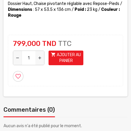
Dossier Haut, Chaise pivotante réglable avec Repose-Pieds /
Dimensions
: 57 x 53.5 x 136 cm /
Poid :
‎23 kg /
Couleur :
Rouge
799,000 TND
TTC
shopping_cart
AJOUTER AU
remove
add
PANIER
favorite_border
Commentaires (0)
Aucun avis n'a été publié pour le moment.