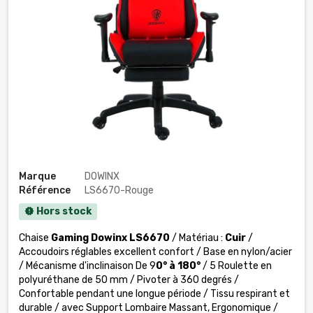
Marque
DOWINX
Référence
LS6670-Rouge
Hors stock
new_releases
Chaise
Gaming Dowinx LS6670
/ Matériau :
Cuir
/
Accoudoirs réglables excellent confort / Base en nylon/acier
/ Mécanisme d'inclinaison De 9
0° à 180°
/ 5 Roulette en
polyuréthane de 50 mm / Pivoter à 360 degrés /
Confortable pendant une longue période / Tissu respirant et
durable / avec Support Lombaire Massant, Ergonomique /