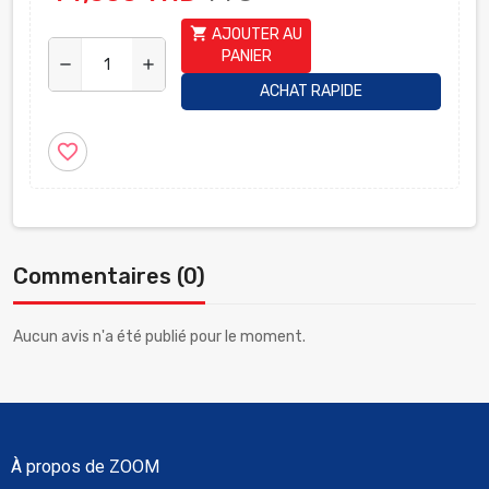
shopping_cart
AJOUTER AU
PANIER
remove
add
ACHAT RAPIDE
favorite_border
Commentaires (0)
Aucun avis n'a été publié pour le moment.
À propos de ZOOM