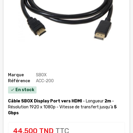
Marque
SBOX
Référence
ACC-200
En stock
check
Câble SBOX Display Port vers HDMI
- Longueur
2m
-
Résolution 1920 x 1080p - Vitesse de transfert jusqu'à
5
Gbps
44,500 TND
TTC