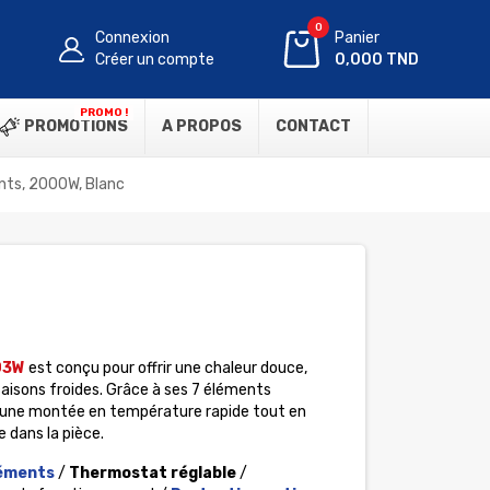
0
Connexion
Panier
Créer un compte
0,000 TND
PROMO !
PROMOTIONS
A PROPOS
CONTACT
nts, 2000W, Blanc
03W
est conçu pour offrir une chaleur douce,
saisons froides. Grâce à ses 7 éléments
e une montée en température rapide tout en
 dans la pièce.
éments
/
Thermostat réglable
/