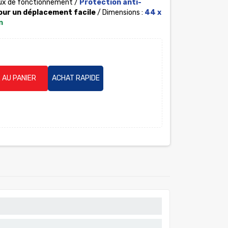
eux de fonctionnement /
Protection anti-
our un déplacement facile
/ Dimensions :
44
x
n
 AU PANIER
ACHAT RAPIDE