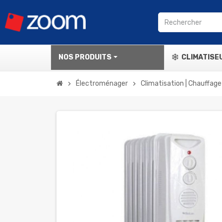
NOS PRODUITS
CLIMATISE
Électroménager
Climatisation | Chauffage
chevron_right
chevron_right