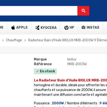
search
UR
APPLE
HP
INSTAX
KYOCERA
Chauffage
Radiateur Bain d’Huile BIOLUX MRB-2003W 9 Éléme
chevron_right
chevron_right
Marque
biolux
Référence
MRB-2003W
En stock
check
Le Radiateur Bain d’Huile BIOLUX MRB-20
homogène et durable, idéale pour affronter les 
chauffants et sa puissance de 2000W, il assur
maintenant une diffusion constante et agréable
Puissance :
20
00W
/ Nombre d’éléments :
9
él