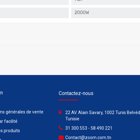
2000W
on
Contactez-nous
ons générales de vente
22 AV. Alain Savary, 1002 Tunis Belvéd
Tunisie
r facilité
31 300 553 - 58 490 221
s produits
Contact@zoom.com.tn