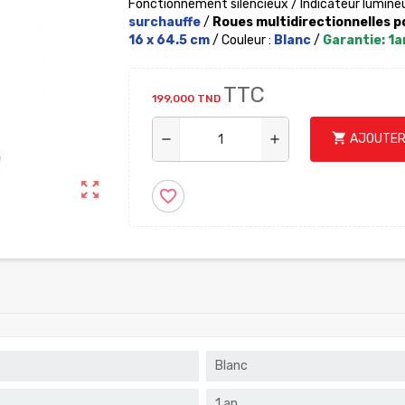
Fonctionnement silencieux / Indicateur lumin
surchauffe
/
Roues multidirectionnelles p
16 x 64.5 cm
/ Couleur :
Blanc
/
Garantie: 1a
TTC
199,000 TND
shopping_cart
AJOUTER
remove
add
zoom_out_map
favorite_border
Blanc
1 an