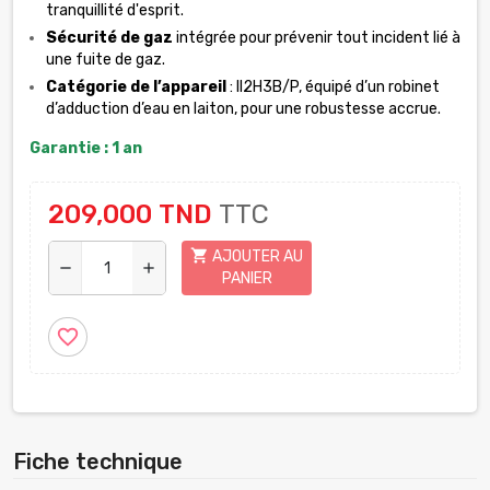
tranquillité d'esprit.
Sécurité de gaz
intégrée pour prévenir tout incident lié à
une fuite de gaz.
Catégorie de l’appareil
: II2H3B/P, équipé d’un robinet
d’adduction d’eau en laiton, pour une robustesse accrue.
Garantie : 1 an
209,000 TND
TTC
shopping_cart
AJOUTER AU
remove
add
PANIER
favorite_border
Fiche technique