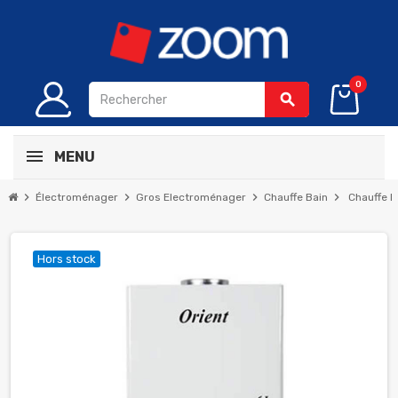
0
search
MENU
chevron_right
chevron_right
chevron_right
chevron_right
Électroménager
Gros Electroménager
Chauffe Bain
Chauffe B
Hors stock