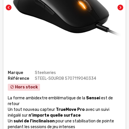
chevron_left
chevron_right
Marque
Steelseries
Référence
STEEL-SOUR08 5707119040334
Hors stock
block
La forme ambidextre emblématique de la
Sensei
est de
retour
Un tout nouveau capteur
TrueMove Pro
avec un suivi
inégalé sur
n’importe quelle surface
Un
suivi de l’inclinaison
pour une stabilisation de pointe
pendant les sessions de jeu intenses