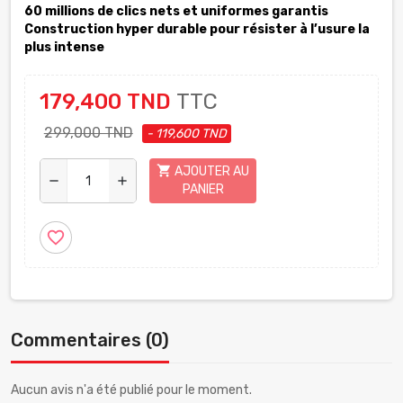
60 millions de clics nets et uniformes garantis
Construction hyper durable pour résister à l’usure la
plus intense
179,400 TND
TTC
299,000 TND
- 119,600 TND
shopping_cart
AJOUTER AU
remove
add
PANIER
favorite_border
Commentaires (0)
Aucun avis n'a été publié pour le moment.