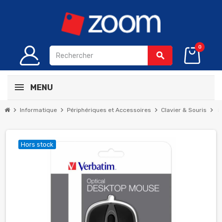
0
search
MENU
chevron_right
chevron_right
chevron_right
chevron_right
Informatique
Périphériques et Accessoires
Clavier & Souris
S
Hors stock