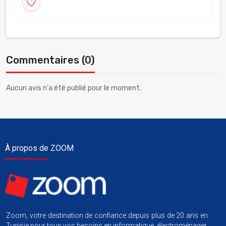
favorite_border
Commentaires (0)
Aucun avis n'a été publié pour le moment.
À propos de ZOOM
Zoom, votre destination de confiance depuis plus de 20 ans en
Tunisie pour tous vos besoins en informatique, électroménager,