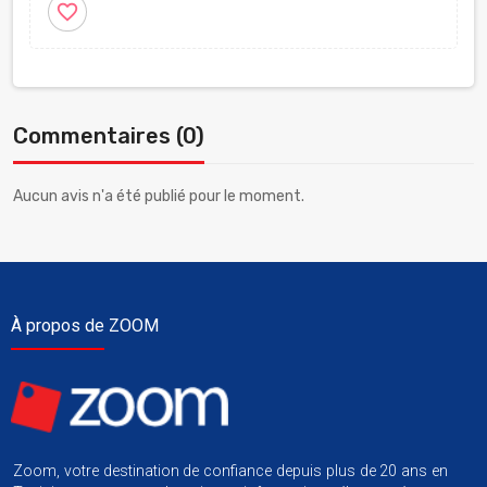
favorite_border
Commentaires (0)
Aucun avis n'a été publié pour le moment.
À propos de ZOOM
Zoom, votre destination de confiance depuis plus de 20 ans en