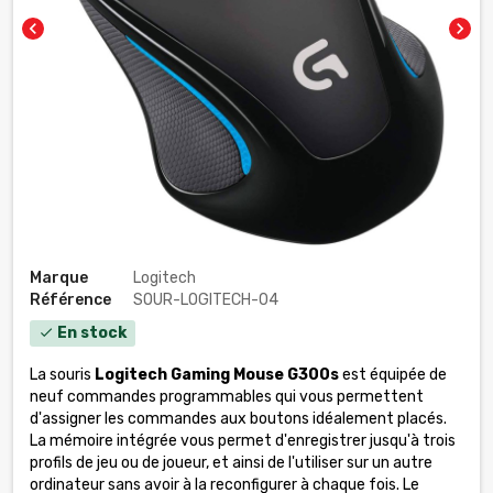
chevron_left
chevron_right
Marque
Logitech
Référence
SOUR-LOGITECH-04
En stock
check
La souris
Logitech Gaming Mouse G300s
est équipée de
neuf commandes programmables qui vous permettent
d'assigner les commandes aux boutons idéalement placés.
La mémoire intégrée vous permet d'enregistrer jusqu'à trois
profils de jeu ou de joueur, et ainsi de l'utiliser sur un autre
ordinateur sans avoir à la reconfigurer à chaque fois. Le