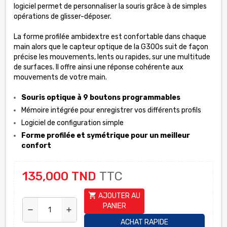
logiciel permet de personnaliser la souris grâce à de simples
opérations de glisser-déposer.
La forme profilée ambidextre est confortable dans chaque
main alors que le capteur optique de la G300s suit de façon
précise les mouvements, lents ou rapides, sur une multitude
de surfaces. Il offre ainsi une réponse cohérente aux
mouvements de votre main.
Souris optique à 9 boutons programmables
Mémoire intégrée pour enregistrer vos différents profils
Logiciel de configuration simple
Forme profilée et symétrique pour un meilleur
confort
135,000 TND
TTC
shopping_cart
AJOUTER AU
PANIER
remove
add
ACHAT RAPIDE