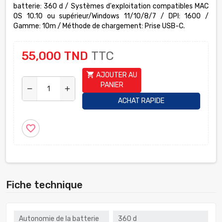
batterie: 360 d / Systèmes d'exploitation compatibles MAC
OS 10.10 ou supérieur/Windows 11/10/8/7 / DPI: 1600 /
Gamme: 10m / Méthode de chargement: Prise USB-C.
55,000 TND
TTC
shopping_cart
AJOUTER AU
PANIER
remove
add
ACHAT RAPIDE
favorite_border
Fiche technique
Autonomie de la batterie
360 d