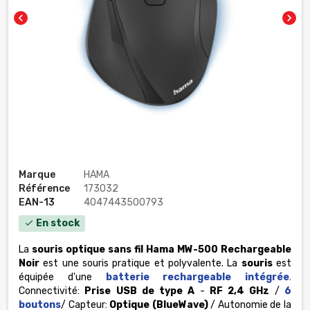
chevron_left
chevron_right
Marque
HAMA
Référence
173032
EAN-13
4047443500793
En stock
check
La
souris optique sans fil Hama MW-500 Rechargeable
Noir
est une souris pratique et polyvalente. La
souris
est
équipée d'une
batterie rechargeable intégrée
.
Connectivité:
Prise USB de type A
-
RF 2,4 GHz
/
6
boutons
/ Capteur:
Optique (BlueWave)
/ Autonomie de la