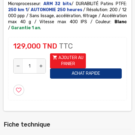
Microprocesseur:
ARM 32 bits
/ DURABILITÉ Patins PTFE:
250 km 1
/
AUTONOMIE 250 heures
/ Résolution: 200 / 12
000 ppp / Sans lissage, accélération, filtrage / Accélération
max 40 g / Vitesse max 400 IPS / Couleur:
Blanc
/
Garantie 1 an
.
129,000 TND
TTC
shopping_cart
AJOUTER AU
PANIER
remove
add
ACHAT RAPIDE
favorite_border
Fiche technique