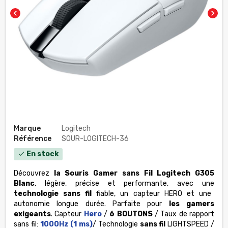
chevron_left
chevron_right
Marque
Logitech
Référence
SOUR-LOGITECH-36
En stock
check
Découvrez
la Souris Gamer sans Fil Logitech G305
Blanc
, légère, précise et performante, avec une
technologie sans fil
fiable, un capteur HERO et une
autonomie longue durée. Parfaite pour
les gamers
exigeants
.
Capteur
Hero
/
6 BOUTONS
/ Taux de rapport
sans fil:
1000Hz (1 ms)
/ Technologie
sans fil
LIGHTSPEED /