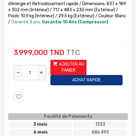
d’énergie et Refroidissement rapide / Dimensions: 837 x 189
x 302 mm (Intérieur) / 717 x 483 x 230 mm (Extérieur) /
Poids: 10.9 kg (Intérieur) / 29.5 kg (Extérieur) / Couleur: Blanc
/
Garantie 3 ans,
Garantie 10 Ans (Compressor)
3 999,000 TND
TTC
shopping_cart
AJOUTER AU
PANIER
remove
add
ACHAT RAPIDE
favorite_border
Facilité de Paiements
3 mois
1333
6 mois
686.495