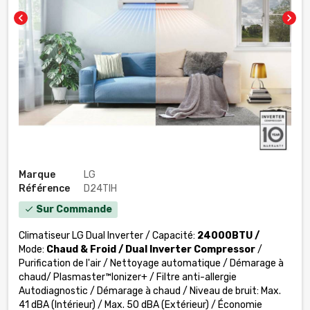
chevron_left
chevron_right
Marque
LG
Référence
D24TIH
Sur Commande
check
Climatiseur LG Dual Inverter / Capacité:
24000BTU /
Mode:
Chaud & Froid
/ Dual Inverter Compressor
/
Purification de l'air / Nettoyage automatique / Démarage à
chaud/ Plasmaster™Ionizer+ / Filtre anti-allergie
Autodiagnostic / Démarage à chaud / Niveau de bruit: Max.
41 dBA (Intérieur) / Max. 50 dBA (Extérieur) / Économie