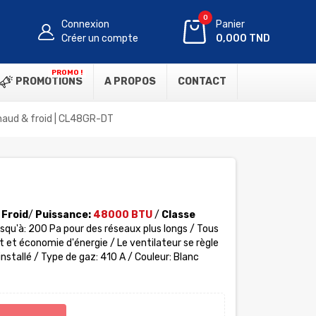
0
Connexion
Panier
Créer un compte
0,000 TND
PROMO !
PROMOTIONS
A PROPOS
CONTACT
haud & froid | CL48GR-DT
 Froid
/
Puissance:
48000 BTU
/
Classe
usqu'à: 200 Pa pour des réseaux plus longs / Tous
et économie d'énergie / Le ventilateur se règle
installé
/ Type de gaz: 410 A / Couleur: Blanc