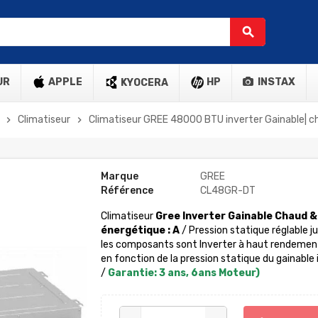
search
UR
APPLE
HP
INSTAX
KYOCERA
Climatiseur
Climatiseur GREE 48000 BTU inverter Gainable| c
chevron_right
chevron_right
Marque
GREE
Référence
CL48GR-DT
Climatiseur
Gree Inverter Gainable
Chaud &
énergétique
: A
/ Pression statique réglable j
les composants sont Inverter à haut rendement 
en fonction de la pression statique du gainable 
/
Garantie: 3 ans, 6ans Moteur)