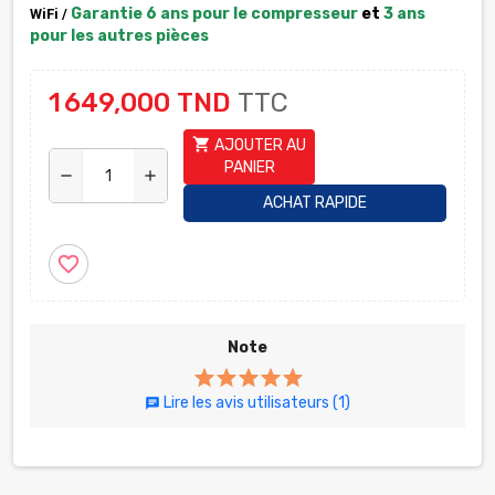
Garantie 6 ans pour le compresseur
et
3 ans
WiFi /
pour les autres pièces
1 649,000 TND
TTC
shopping_cart
AJOUTER AU
PANIER
remove
add
ACHAT RAPIDE
favorite_border
Note
Lire les avis utilisateurs
(1)
chat