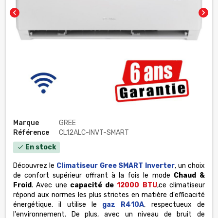
chevron_left
chevron_right
Marque
GREE
Référence
CL12ALC-INVT-SMART
En stock
check
Découvrez le
Climatiseur
Gree
SMART Inverter
, un choix
de confort supérieur offrant à la fois le mode
Chaud &
Froid
. Avec une
capacité de
12000 BTU
,ce climatiseur
répond aux normes les plus strictes en matière d'efficacité
énergétique. il utilise le
gaz R410A
, respectueux de
l'environnement. De plus, avec un niveau de bruit de