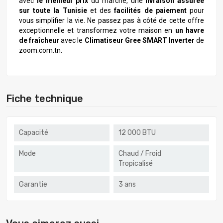
avec
le meilleur prix
du marché, une
livraison assurée
sur toute la Tunisie
et des
facilités de paiement
pour
vous simplifier la vie. Ne passez pas à côté de cette offre
exceptionnelle et transformez votre maison en
un havre
de fraîcheur
avec le
Climatiseur Gree SMART Inverter
de
zoom.com.tn.
Fiche technique
Capacité
12 000 BTU
Mode
Chaud / Froid
Tropicalisé
Garantie
3 ans