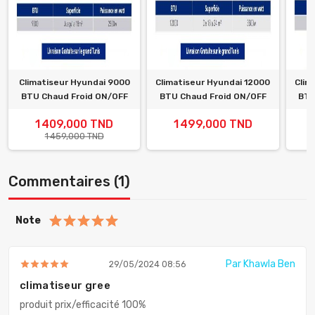
Climatiseur Hyundai 9000
Climatiseur Hyundai 12000
Clim
BTU Chaud Froid ON/OFF
BTU Chaud Froid ON/OFF
BTU
1 409,000 TND
1 499,000 TND
1 459,000 TND
Commentaires (1)
Note
Par Khawla Ben
29/05/2024 08:56
climatiseur gree
produit prix/efficacité 100%