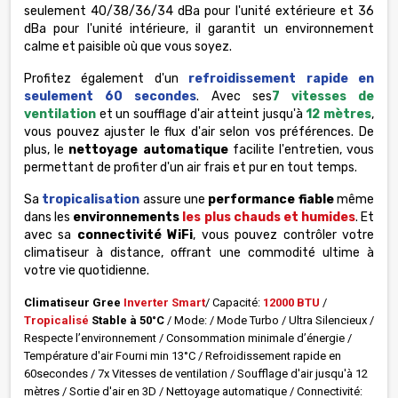
seulement 40/38/36/34 dBa pour l'unité extérieure et 36
dBa pour l'unité intérieure, il garantit un environnement
calme et paisible où que vous soyez.
Profitez également d'un
refroidissement rapide en
seulement 60 secondes
. Avec ses
7 vitesses de
ventilation
et un soufflage d'air atteint jusqu'à
12 mètres
,
vous pouvez ajuster le flux d'air selon vos préférences. De
plus, le
nettoyage automatique
facilite l'entretien, vous
permettant de profiter d'un air frais et pur en tout temps.
Sa
tropicalisation
assure une
performance fiable
même
dans les
environnements
les plus chauds et humides
. Et
avec sa
connectivité WiFi
, vous pouvez contrôler votre
climatiseur à distance, offrant une commodité ultime à
votre vie quotidienne.
Climatiseur Gree
Inverter
Smart
/ Capacité:
12000 BTU
/
Tropicalisé
Stable à 50°C
/ Mode:
/ Mode Turbo / Ultra Silencieux /
Respecte l’environnement / Consommation minimale d’énergie /
Température d'air Fourni min 13°C / Refroidissement rapide en
60secondes / 7x Vitesses de ventilation / Soufflage d'air jusqu'à 12
mètres / Sortie d'air en 3D / Nettoyage automatique / Connectivité: