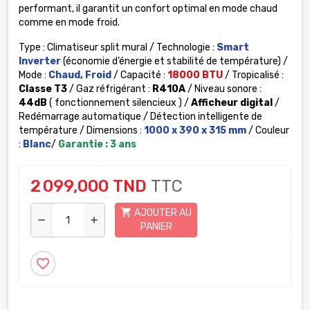
performant, il garantit un confort optimal en mode chaud
comme en mode froid.
Type : Climatiseur split mural / Technologie :
Smart
Inverter
(économie d’énergie et stabilité de température) /
Mode :
Chaud, Froid
/ Capacité :
18000 BTU
/ Tropicalisé :
Classe T3
/ Gaz réfrigérant :
R410A
/ Niveau sonore :
44dB
( fonctionnement silencieux ) /
Afficheur digital
/
Redémarrage automatique / Détection intelligente de
température / Dimensions :
1000 x 390 x 315 mm
/ Couleur
:
Blanc
/
Garantie : 3 ans
2 099,000 TND
TTC
shopping_cart
AJOUTER AU
remove
add
PANIER
favorite_border