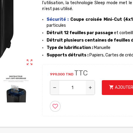
l'utilisation, la technologie Sleep mode met l
n'est pas utilisé.
Sécurité :
Coupe croisée Mini-Cut
(4x
particules
Détruit 12 feuilles par passage
et corbeil
Détruit plusieurs centaines de feuilles 
Type de lubrification :
Manuelle
Supports détruits :
Papiers, Cartes de créd
zoom_out_map
TTC
999,000 TND
shopping_cart
AJOUTER
remove
add
favorite_border