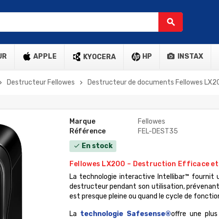
search
UR
APPLE
HP
INSTAX
KYOCERA
Destructeur Fellowes
Destructeur de documents Fellowes LX20
on_right
chevron_right
Marque
Fellowes
Référence
FEL-DEST35
En stock
check
Fellowes LX200 – Destruction Efficace et
La technologie interactive Intellibar™ fournit
destructeur pendant son utilisation, prévenant 
est presque pleine ou quand le cycle de foncti
La
technologie Safesense®
offre une plus