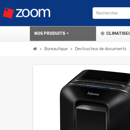
NOS PRODUITS
CLIMATISE
Bureautique
Destructeur de documents
chevron_right
chevron_right
chevr