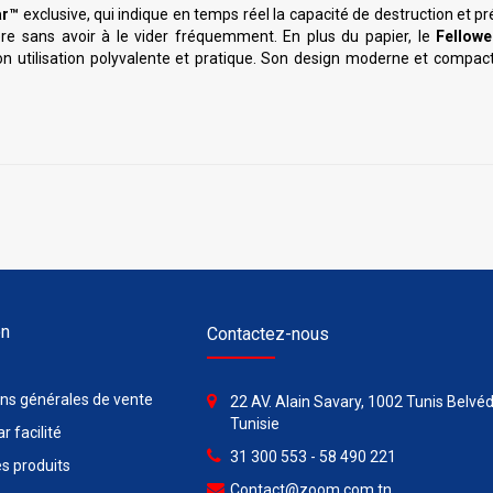
ar™
exclusive, qui indique en temps réel la capacité de destruction et pr
ière sans avoir à le vider fréquemment. En plus du papier, le
Fellowe
son utilisation polyvalente et pratique. Son design moderne et compa
on
Contactez-nous
ons générales de vente
22 AV. Alain Savary, 1002 Tunis Belvéd
Tunisie
r facilité
31 300 553 - 58 490 221
s produits
Contact@zoom.com.tn