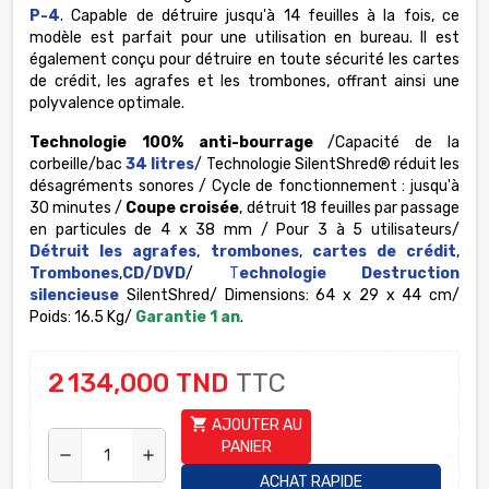
P-4
. Capable de détruire jusqu'à 14 feuilles à la fois, ce
modèle est parfait pour une utilisation en bureau. Il est
également conçu pour détruire en toute sécurité les cartes
de crédit, les agrafes et les trombones, offrant ainsi une
polyvalence optimale.
Technologie 100% anti-bourrage
/Capacité de la
corbeille/bac
34 litres
/ Technologie SilentShred® réduit les
désagréments sonores / Cycle de fonctionnement : jusqu'à
30 minutes /
Coupe croisée
, détruit 18 feuilles par passage
en particules de 4 x 38 mm / Pour 3 à 5 utilisateurs/
Détruit les agrafes
,
trombones
,
cartes de crédit
,
Trombones
,
CD/DVD
/
T
echnologie Destruction
silencieuse
SilentShred/ Dimensions: 64 x 29 x 44 cm/
Poids: 16.5 Kg/
Garantie 1 an
.
2 134,000 TND
TTC
shopping_cart
AJOUTER AU
PANIER
remove
add
ACHAT RAPIDE