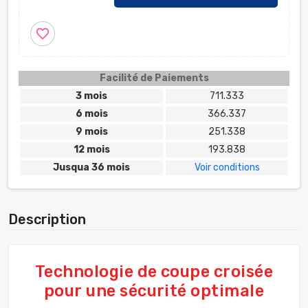
favorite_border
Facilité de Paiements
3 mois
711.333
6 mois
366.337
9 mois
251.338
12 mois
193.838
Jusqua 36 mois
Voir conditions
Description
Technologie de coupe croisée
pour une sécurité optimale