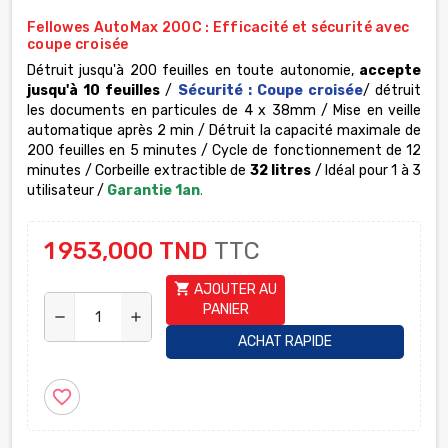
Fellowes AutoMax 200C : Efficacité et sécurité avec
coupe croisée
Détruit jusqu'à 200 feuilles en toute autonomie,
accepte
jusqu'à 10 feuilles
/
Sécurité : Coupe croisée
/ détruit
les documents en particules de 4 x 38mm / Mise en veille
automatique après 2 min / Détruit la capacité maximale de
200 feuilles en 5 minutes / Cycle de fonctionnement de 12
minutes / Corbeille extractible de
32 litres
/ Idéal pour 1 à 3
utilisateur /
Garantie 1an
.
1 953,000 TND
TTC
shopping_cart
AJOUTER AU
PANIER
remove
add
ACHAT RAPIDE
favorite_border